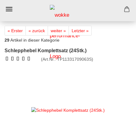
« Erster
« zurück
weiter »
Letzter »
29
Artikel in dieser Kategorie
Schlepphebel Komplettsatz (24Stk.)
(Art.Nr.:
TP11331709063S
)