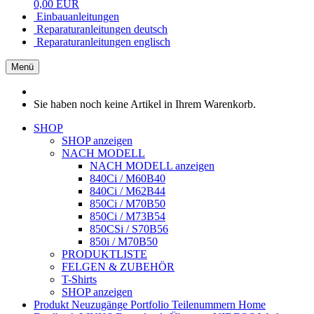
0,00 EUR
Einbauanleitungen
Reparaturanleitungen deutsch
Reparaturanleitungen englisch
Menü
Sie haben noch keine Artikel in Ihrem Warenkorb.
SHOP
SHOP anzeigen
NACH MODELL
NACH MODELL anzeigen
840Ci / M60B40
840Ci / M62B44
850Ci / M70B50
850Ci / M73B54
850CSi / S70B56
850i / M70B50
PRODUKTLISTE
FELGEN & ZUBEHÖR
T-Shirts
SHOP anzeigen
Produkt Neuzugänge
Portfolio
Teilenummern
Home