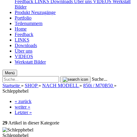
Feedback
LINKS
Downloads
Über uns
VIDEOS
Werkstatt
Bilder
Produkt Neuzugänge
Portfolio
Teilenummern
Home
Feedback
LINKS
Downloads
Über uns
VIDEOS
Werkstatt Bilder
Menü
Suche...
Startseite
»
SHOP
»
NACH MODELL
»
850i / M70B50
»
Schlepphebel
« zurück
weiter »
Letzter »
29
Artikel in dieser Kategorie
Schlepphebel