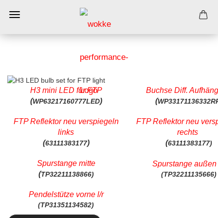
H3 mini LED für FTP
Buchse Diff. Aufhän
(
)
(
WP63217160777LED
WP33171136332R
FTP Reflektor neu verspiegeln
FTP Reflektor neu vers
links
rechts
(
)
(
63111383177
63111383177)
Spurstange mitte
Spurstange außen l
(
TP32211138866)
(TP32211135666)
Pendelstütze vorne l/r
(TP31351134582)