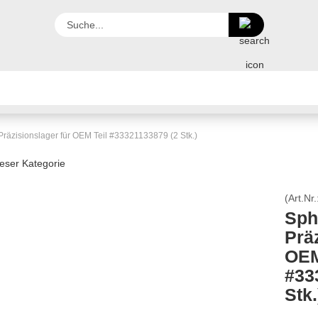
Suche...
TFOLIO
TEILENUMMERN
HOME
FEEDBACK
LI
räzisionslager für OEM Teil #33321133879 (2 Stk.)
TATT BILDER
dieser Kategorie
(Art.Nr.
Sph
Prä
OEM
#33
Stk.