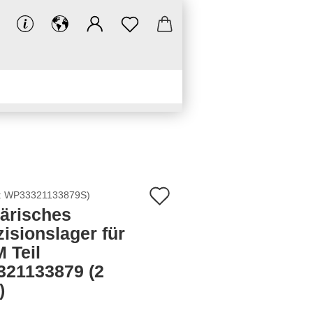
NKS
DOWNLOADS
Auf
:
WP33321133879S
)
ärisches
den
zisionslager für
Merkzettel
 Teil
321133879 (2
)