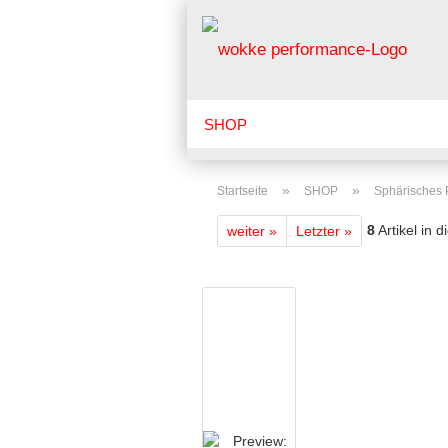
SHOP
PRODUKT NEUZUGÄNGE
POR
»
»
Startseite
SHOP
Sphärisches P
ÜBER UNS
VIDEOS
WERKS
8
Artikel in 
weiter »
Letzter »