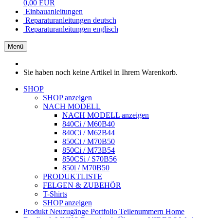
0,00 EUR
Einbauanleitungen
Reparaturanleitungen deutsch
Reparaturanleitungen englisch
Menü
Sie haben noch keine Artikel in Ihrem Warenkorb.
SHOP
SHOP anzeigen
NACH MODELL
NACH MODELL anzeigen
840Ci / M60B40
840Ci / M62B44
850Ci / M70B50
850Ci / M73B54
850CSi / S70B56
850i / M70B50
PRODUKTLISTE
FELGEN & ZUBEHÖR
T-Shirts
SHOP anzeigen
Produkt Neuzugänge
Portfolio
Teilenummern
Home