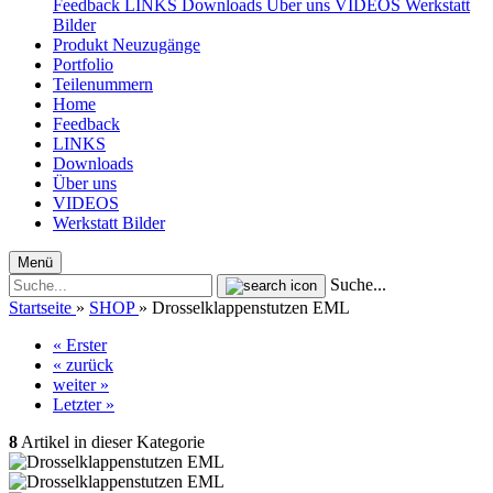
Feedback
LINKS
Downloads
Über uns
VIDEOS
Werkstatt
Bilder
Produkt Neuzugänge
Portfolio
Teilenummern
Home
Feedback
LINKS
Downloads
Über uns
VIDEOS
Werkstatt Bilder
Menü
Suche...
Startseite
»
SHOP
»
Drosselklappenstutzen EML
« Erster
« zurück
weiter »
Letzter »
8
Artikel in dieser Kategorie