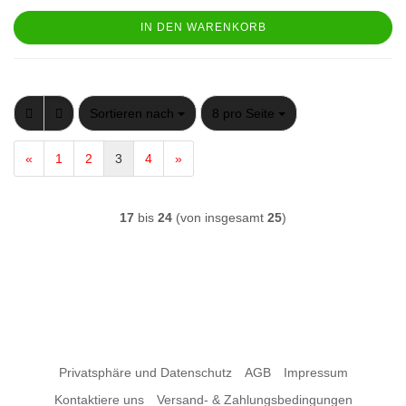
IN DEN WARENKORB
Sortieren nach
pro Seite
Sortieren nach
8 pro Seite
«
1
2
3
4
»
17
bis
24
(von insgesamt
25
)
Privatsphäre und Datenschutz
AGB
Impressum
Kontaktiere uns
Versand- & Zahlungsbedingungen